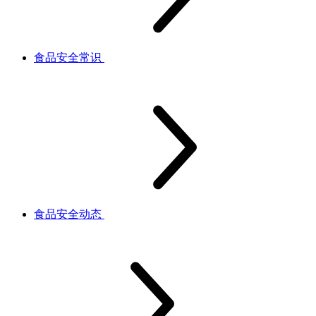
食品安全常识
食品安全动态