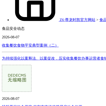
Z6·尊龙时凯官方网站
>
食
食品安全动态
2026-08-07
收集餐饮食物平安典型案例（二）
为持续强化以案释法、以案促改，压实收集餐饮办事运营者食物
2026-08-07