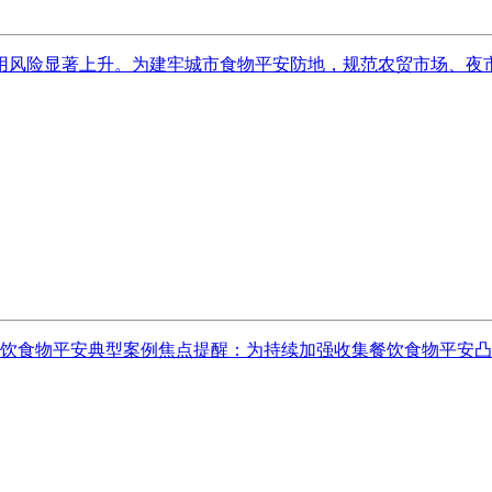
风险显著上升。为建牢城市食物平安防地，规范农贸市场、夜市、
饮食物平安典型案例焦点提醒：为持续加强收集餐饮食物平安凸起