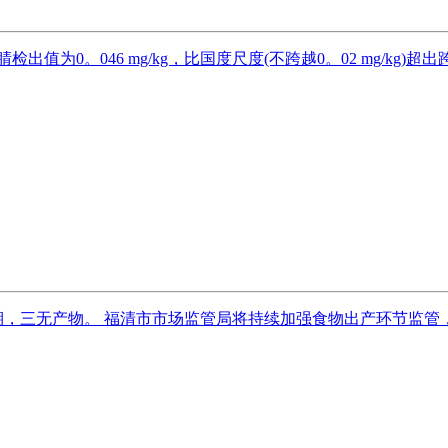
为0。046 mg/kg，比国度尺度(不跨越0。02 mg/kg)超
，三无产物。 福清市市场监管局将持续加强食物出产环节监管，