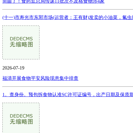
简曲了！食药监总局传递11批次不及格食物涉4家
(十一)市寿光市东郭市场(运营者：王有财)发卖的小油菜，氟虫腈检出值
2026-07-19
福清开展食物平安风险现患集中排查
1。查身份。预包拆食物认准SC许可证编号，出产日期及保质期