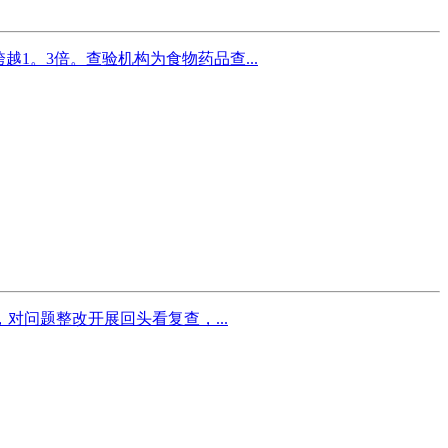
出跨越1。3倍。查验机构为食物药品查...
对问题整改开展回头看复查，...