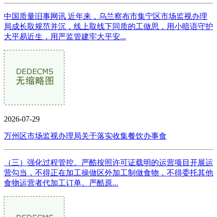
中国质量旧事网讯 近年来，乌兰察布市集宁区市场监视办理
局成长取规范并沉，线上取线下同质的工做思，用小暗语守护
大平易近生，用严监管建牢大平安...
2026-07-29
万州区市场监视办理局关于落实收集餐饮办事食
（三）强化过程管控。严酷按照许可证载明的运营项目开展运
营勾当，不得正在加工操做区外加工制做食物，不得委托其他
食物运营者代加工订单。严酷原...