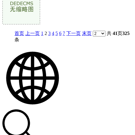
首页
上一页
1
2
3
4
5
6
7
下一页
末页
共
41
页
325
条