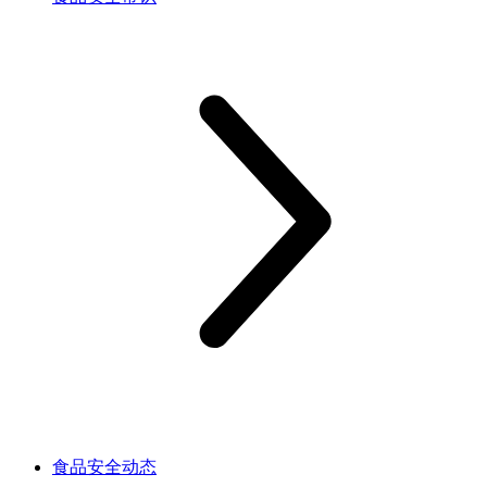
食品安全动态