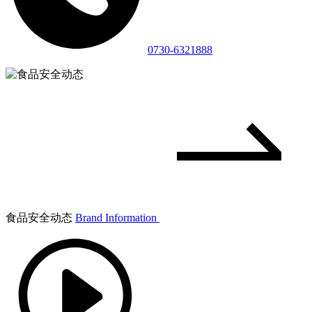
0730-6321888
食品安全动态
Brand Information