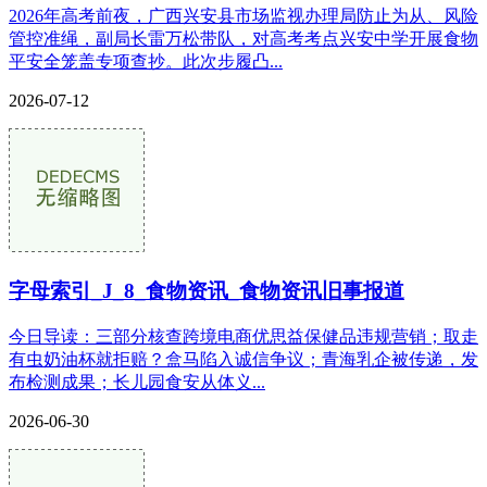
2026年高考前夜，广西兴安县市场监视办理局防止为从、风险
管控准绳，副局长雷万松带队，对高考考点兴安中学开展食物
平安全笼盖专项查抄。此次步履凸...
2026-07-12
字母索引_J_8_食物资讯_食物资讯旧事报道
今日导读：三部分核查跨境电商优思益保健品违规营销；取走
有虫奶油杯就拒赔？盒马陷入诚信争议；青海乳企被传递，发
布检测成果；长儿园食安从体义...
2026-06-30