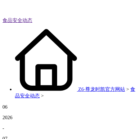
食品安全动态
Z6·尊龙时凯官方网站
>
食
品安全动态
>
06
2026
-
07