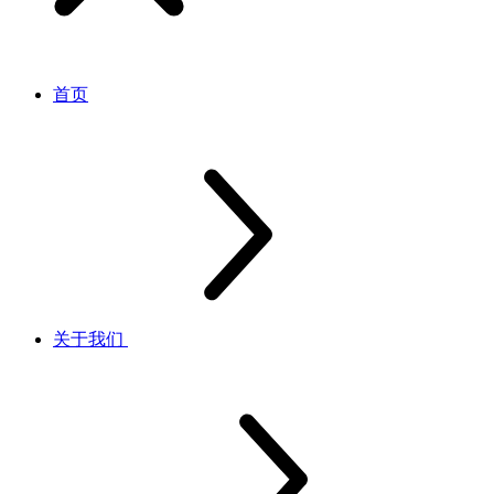
首页
关于我们